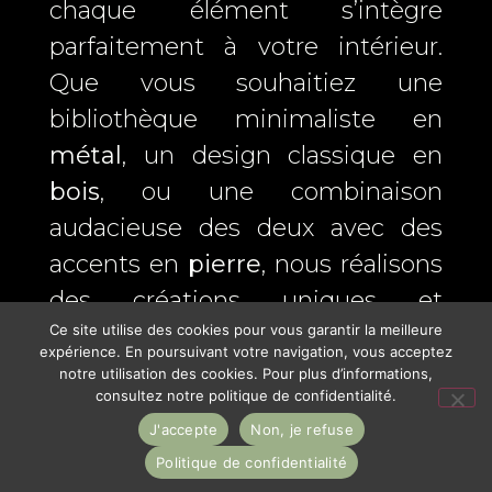
chaque élément s’intègre
parfaitement à votre intérieur.
Que vous souhaitiez une
bibliothèque minimaliste en
métal
, un design classique en
bois
, ou une combinaison
audacieuse des deux avec des
accents en
pierre
, nous réalisons
des créations uniques et
Ce site utilise des cookies pour vous garantir la meilleure
fonctionnelles.
expérience. En poursuivant votre navigation, vous acceptez
notre utilisation des cookies. Pour plus d’informations,
consultez notre politique de confidentialité.
Faites appel à notre expertise
J'accepte
Non, je refuse
pour créer une
bibliothèque sur
Politique de confidentialité
mesure
qui allie
esthétisme
et