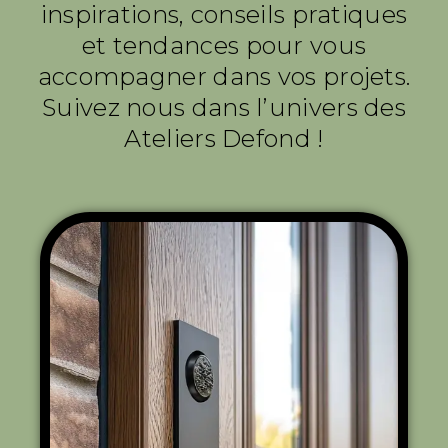
inspirations, conseils pratiques
et tendances pour vous
accompagner dans vos projets.
Suivez nous dans l’univers des
Ateliers Defond !
SERRURERIE
Comment choisir une
serrure adaptée à votre
habitation
PH