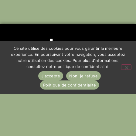
Ce site utilise des cookies pour vous garantir la meilleure
expérience. En poursuivant votre navigation, vous acceptez
notre utilisation des cookies. Pour plus d’informations,
consultez notre politique de confidentialité.
J'accepte
Non, je refuse
Politique de confidentialité
06 62 96 38 12
contact@lesateliersdefond.com
40 rue Alphonse et Louis Roussel
95260 BEAUMONT-SUR-OISE