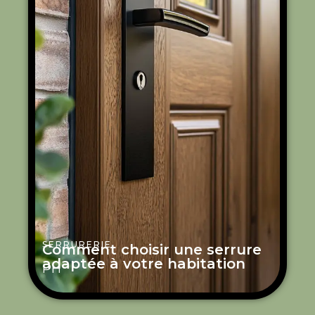
SERRURERIE
Comment choisir une serrure
adaptée à votre habitation
PH